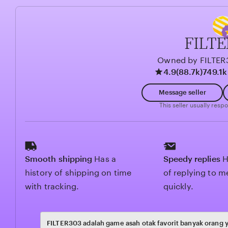
p
a
u
n
t
d
FILTE
r
a
a
Owned by FILTER
P
4.9
(88.7k)
749.1k
u
t
Message seller
r
This seller usually res
i
Smooth shipping
Has a
Speedy replies
H
history of shipping on time
of replying to 
with tracking.
quickly.
FILTER303 adalah game asah otak favorit banyak orang 