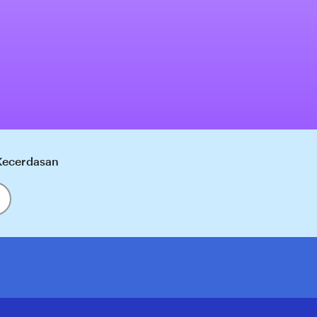
Kecerdasan